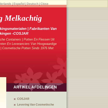
derlands
|
Español
|
Deutsch
|
Close
ig Melkachtig
ingsmaterialen | Fabrikanten Van
kkingen -COSJAR
che Containers | Potten En Flessen Uit
ten En Leveranciers Van Hoogwaardige
 | Cosmetische Potten Sinds 1976 Met
ARTIKEL AFDELINGEN
COSJAR
Levering Van Cosmetische