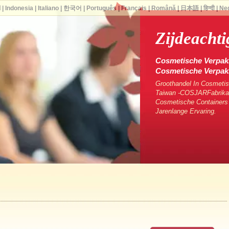
ا
|
Indonesia
|
Italiano
|
한국어
|
Português
|
Français
|
Română
|
日本語
|
हिन्दी
|
Ne
Zijdeacht
Cosmetische Verpakk
Cosmetische Verpa
Groothandel In Cosmetis
Taiwan -COSJARFabrikan
Cosmetische Containers
Jarenlange Ervaring.