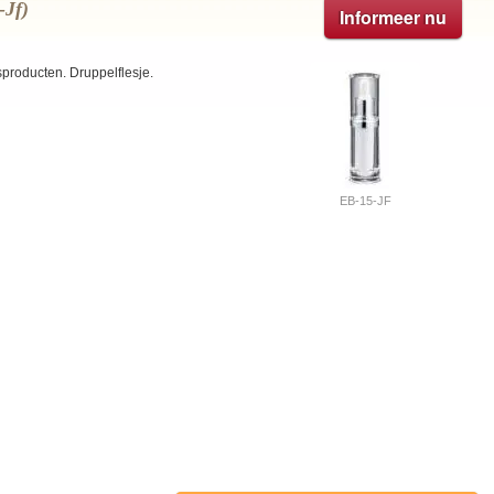
-Jf)
Informeer nu
producten. Druppelflesje.
EB-15-JF