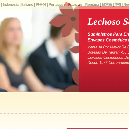
ا
|
Indonesia
|
Italiano
|
한국어
|
Português
|
Français
|
Română
|
日本語
|
हिन्दी
|
Ne
Lechoso S
Suministros Para En
Envases Cosmético
Venta Al Por Mayor De 
Botellas De Taiwán -CO
Envases Cosméticos De 
Desde 1976 Con Experie