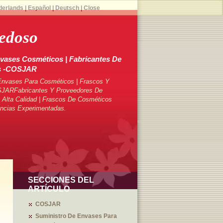
derlands
|
Español
|
Deutsch
|
Close
edoso
vases Cosméticos | Fabricantes De
s -COSJAR
Envases Para Cosméticos | Frascos Y
SJARFabricantes Y Proveedores De
Alta Calidad | Frascos De Cosméticos
ncias Experimentadas.
SECCIONES DEL
ARTÍCULO
COSJAR
Suministro De Envases Para