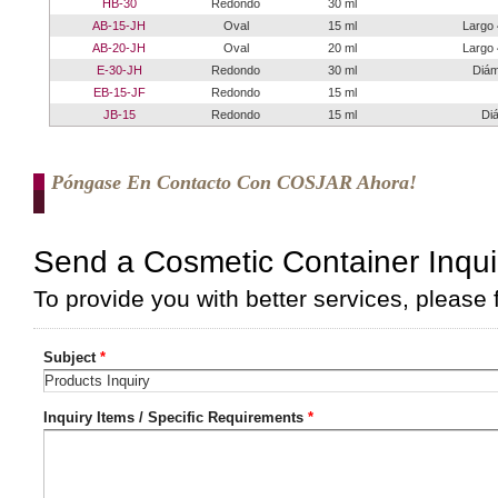
HB-30
Redondo
30 ml
AB-15-JH
Oval
15 ml
Largo 
AB-20-JH
Oval
20 ml
Largo 
E-30-JH
Redondo
30 ml
Diám
EB-15-JF
Redondo
15 ml
JB-15
Redondo
15 ml
Diá
Póngase En Contacto Con COSJAR Ahora!