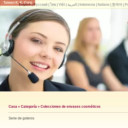
Taiwan K. K. Corp.
English
|
Русский
|
ไทย
|
Việt
|
العربية
|
Indonesia
|
Italiano
|
한국어
|
P
Casa
»
Categoría
»
Colecciones de envases cosméticos
Serie de goteros