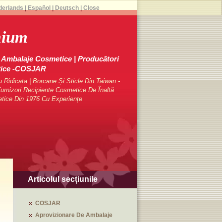
derlands
|
Español
|
Deutsch
|
Close
mium
Ambalaje Cosmetice | Producători
tice -COSJAR
Ridicata | Borcane Și Sticle Din Taiwan -
rnizori Recipiente Cosmetice De Înaltă
etice Din 1976 Cu Experiențe
Articolul secțiunile
COSJAR
Aprovizionare De Ambalaje