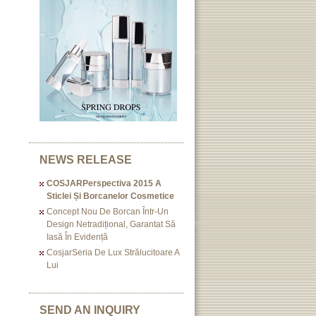
NEWS RELEASE
COSJARPerspectiva 2015 A
Sticlei Și Borcanelor Cosmetice
Concept Nou De Borcan Într-Un
Design Netradițional, Garantat Să
Iasă În Evidență
CosjarSeria De Lux Strălucitoare A
Lui
SEND AN INQUIRY