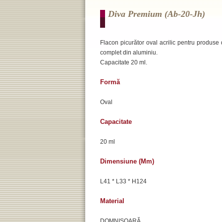
Diva Premium (ab-20-Jh)
Flacon picurător oval acrilic pentru produse d
complet din aluminiu.
Capacitate 20 ml.
Formă
Oval
Capacitate
20 ml
Dimensiune (mm)
L41 * L33 * H124
Material
DOMNIȘOARĂ