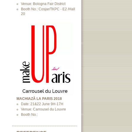
Venue: Bologna Fair District
Booth No.: Cosjar/TKPC - E2 /Hall
20
MACHIAZĂ LA PARIS 2018
Date: 21&22 June 9H-17H
Venue: Carrousel du Louvre
Booth No.: