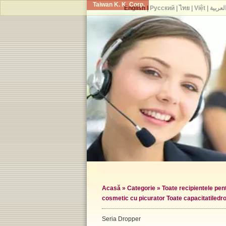
Taiwan K. K. Corp.
English
|
Русский
|
ไทย
|
Việt
|
لعربية
Acasă
»
Categorie
»
Toate recipientele pe
cosmetic cu picurator Toate capacitatile
dr
Seria Dropper