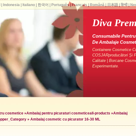
ا
|
Indonesia
|
Italiano
|
한국어
|
Português
|
Français
|
Română
|
日本語
|
हिन्दी
|
Ne
Diva Pre
Consumabile Pentru 
De Ambalaje Cosme
Containere Cosmetice Cu 
COSJARproducători Și Fu
Calitate | Borcane Cosm
Experimentate.
ntru cosmetice
»
Ambalaj pentru picuraturi cosmetice
all-products »
Ambalaj
opper_Category »
Ambalaj cosmetic cu picurator 16-30 ML