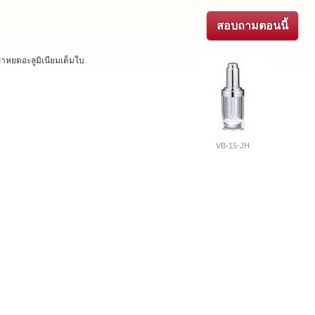
สอบถามตอนนี้
าหยดอะลูมิเนียมเต็มใบ
VB-15-JH