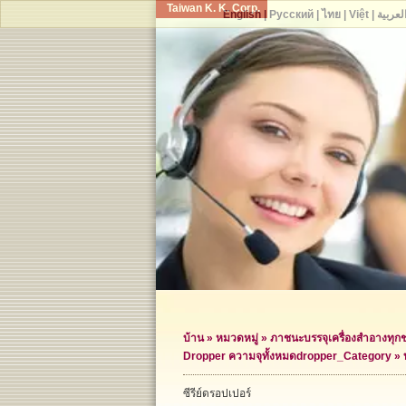
Taiwan K. K. Corp.
English
|
Русский
|
ไทย
|
Việt
|
لعربية
บ้าน
»
หมวดหมู่
»
ภาชนะบรรจุเครื่องสำอางทุก
Dropper ความจุทั้งหมด
dropper_Category »
ซีรีย์ดรอปเปอร์