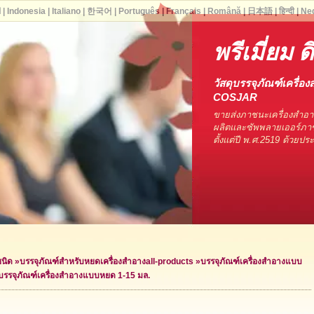
ا
|
Indonesia
|
Italiano
|
한국어
|
Português
|
Français
|
Română
|
日本語
|
हिन्दी
|
Ne
พรีเมี่ยม ด
วัสดุบรรจุภัณฑ์เครื่อง
COSJAR
ขายส่งภาชนะเครื่องสำอ
ผลิตและซัพพลายเออร์ภาช
ตั้งแต่ปี พ.ศ.2519 ด้วยป
ชนิด
»
บรรจุภัณฑ์สำหรับหยดเครื่องสำอาง
all-products »
บรรจุภัณฑ์เครื่องสำอางแบบ
บรรจุภัณฑ์เครื่องสำอางแบบหยด 1-15 มล.