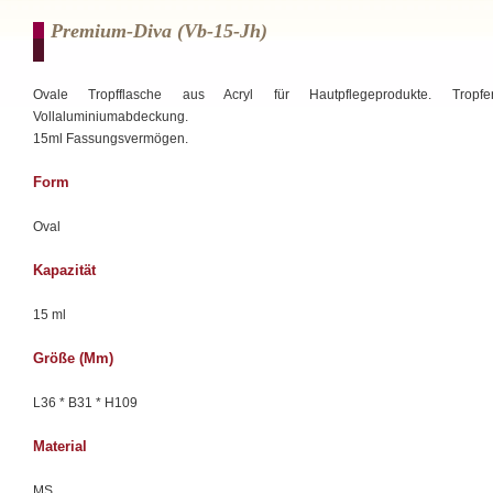
Premium-Diva (vb-15-Jh)
Ovale Tropfflasche aus Acryl für Hautpflegeprodukte. Tropf
Vollaluminiumabdeckung.
15ml Fassungsvermögen.
Form
Oval
Kapazität
15 ml
Größe (mm)
L36 * B31 * H109
Material
MS