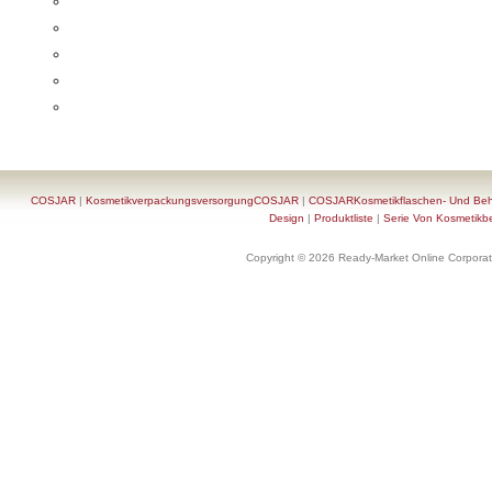
COSJAR
|
KosmetikverpackungsversorgungCOSJAR
|
COSJARKosmetikflaschen- Und Behä
Design
|
Produktliste
|
Serie Von Kosmetikb
Copyright © 2026 Ready-Market Online Corporat