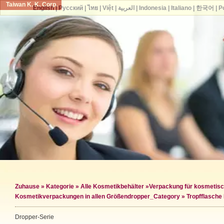
Taiwan K. K. Corp.
English
|
Русский
|
ไทย
|
Việt
|
العربية
|
Indonesia
|
Italiano
|
한국어
|
P
Zuhause
»
Kategorie
»
Alle Kosmetikbehälter
»
Verpackung für kosmetisc
Kosmetikverpackungen in allen Größen
dropper_Category »
Tropfflasch
Dropper-Serie