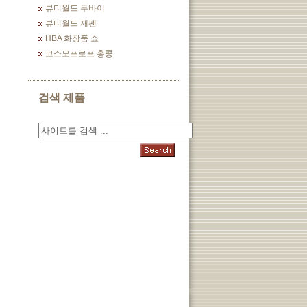
뷰티월드 두바이
뷰티월드 재팬
HBA 화장품 쇼
코스모프로프 홍콩
검색 제품