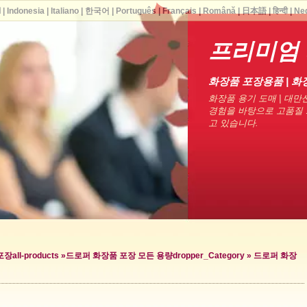
ا
|
Indonesia
|
Italiano
|
한국어
|
Português
|
Français
|
Română
|
日本語
|
हिन्दी
|
Ne
프리미엄
화장품 포장용품 | 화
화장품 용기 도매 | 대만산
경험을 바탕으로 고품질 
고 있습니다.
포장
all-products »
드로퍼 화장품 포장 모든 용량
dropper_Category »
드로퍼 화장