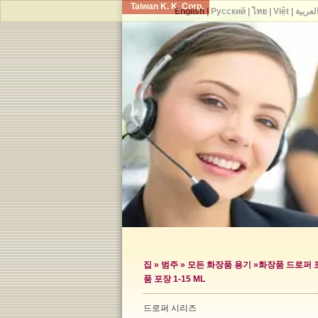
Taiwan K. K. Corp.
English
|
Русский
|
ไทย
|
Việt
|
لعربية
집
»
범주
»
모든 화장품 용기
»
화장품 드로퍼 
품 포장 1-15 ML
드로퍼 시리즈