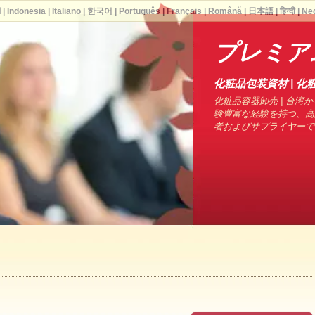
ا
|
Indonesia
|
Italiano
|
한국어
|
Português
|
Français
|
Română
|
日本語
|
हिन्दी
|
Ne
プレミア
化粧品包装資材 | 化粧
化粧品容器卸売 | 台湾から
験豊富な経験を持つ、高
者およびサプライヤーで