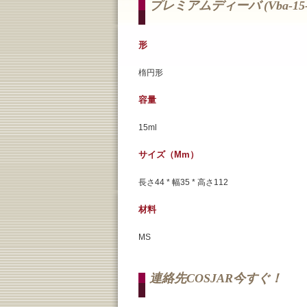
プレミアムディーバ (vba-15-
形
楕円形
容量
15ml
サイズ（mm）
長さ44 * 幅35 * 高さ112
材料
MS
連絡先COSJAR今すぐ！