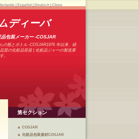
derlands
|
Español
|
Deutsch
|
Close
ムディーバ
品包装メーカー -COSJAR
の瓶とボトル -COSJAR1976 年以来、経
品質の化粧品容器 | 化粧品ジャーの製造業
す。
第セクション
COSJAR
化粧品包装資材COSJAR