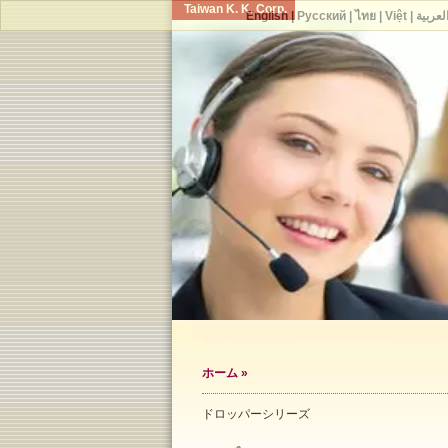
Taiwan K. K. Corp.
English
|
Русский
|
ไทย
|
Việt
|
لعربية
ホーム
»
ドロッパーシリーズ