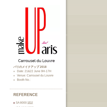
パリのメイクアップ 2018
Date: 21&22 June 9H-17H
Venue: Carrousel du Louvre
Booth No.:
REFERENCE
SA 8000 認証