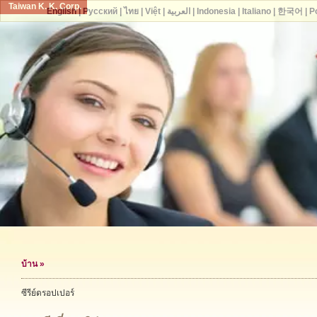
Taiwan K. K. Corp.
English
|
Русский
|
ไทย
|
Việt
|
العربية
|
Indonesia
|
Italiano
|
한국어
|
P
บ้าน
»
ซีรีย์ดรอปเปอร์