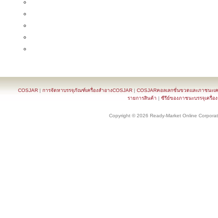
COSJAR
|
การจัดหาบรรจุภัณฑ์เครื่องสำอางCOSJAR
|
COSJARคอลเลกชั่นขวดและภาชนะเครื
รายการสินค้า
|
ซีรีย์ของภาชนะบรรจุเครื่อ
Copyright © 2026 Ready-Market Online Corporat