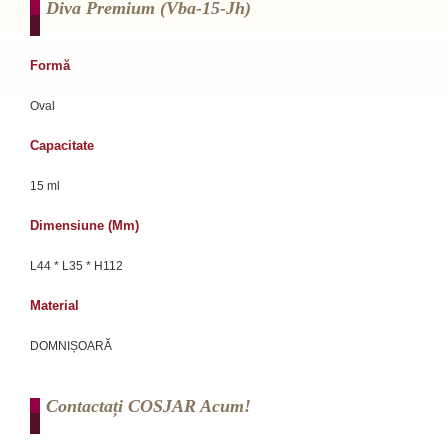
Diva Premium (vba-15-Jh)
Formă
Oval
Capacitate
15 ml
Dimensiune (mm)
L44 * L35 * H112
Material
DOMNIȘOARĂ
Contactați COSJAR Acum!