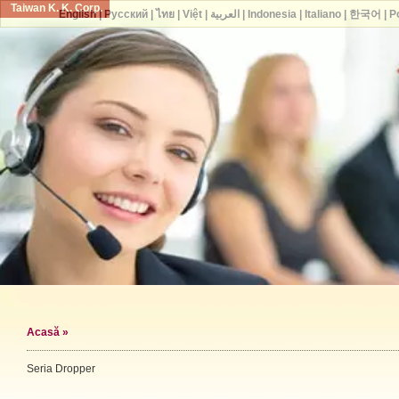
Taiwan K. K. Corp.
English
|
Русский
|
ไทย
|
Việt
|
العربية
|
Indonesia
|
Italiano
|
한국어
|
P
Acasă
»
Seria Dropper