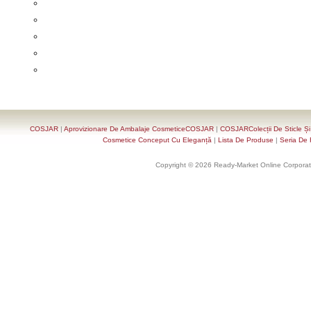
COSJAR
|
Aprovizionare De Ambalaje CosmeticeCOSJAR
|
COSJARColecții De Sticle Ș
Cosmetice Conceput Cu Eleganță
|
Lista De Produse
|
Seria De 
Copyright © 2026 Ready-Market Online Corporat