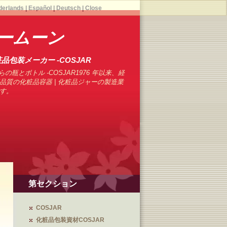
derlands
|
Español
|
Deutsch
|
Close
ームーン
品包装メーカー -COSJAR
の瓶とボトル -COSJAR1976 年以来、経
品質の化粧品容器 | 化粧品ジャーの製造業
す。
第セクション
COSJAR
化粧品包装資材COSJAR