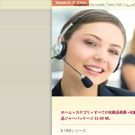
Taiwan K. K. Corp.
English
|
Русский
|
ไทย
|
Việt
|
لعربية
ホーム
»
カテゴリ
»
すべての化粧品容器
»
化
品ジャーパッケージ 31-50 ML
E / RDシリーズ