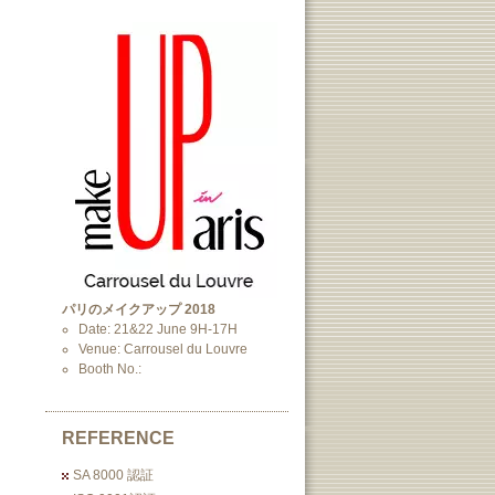
パリのメイクアップ 2018
Date: 21&22 June 9H-17H
Venue: Carrousel du Louvre
Booth No.:
REFERENCE
SA 8000 認証