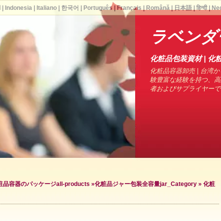
ا
|
Indonesia
|
Italiano
|
한국어
|
Português
|
Français
|
Română
|
日本語
|
हिन्दी
|
Ne
ラベンダ
化粧品包装資材 | 化粧
化粧品容器卸売 | 台湾から
験豊富な経験を持つ、高
者およびサプライヤーで
粧品容器のパッケージ
all-products »
化粧品ジャー包装全容量
jar_Category »
化粧