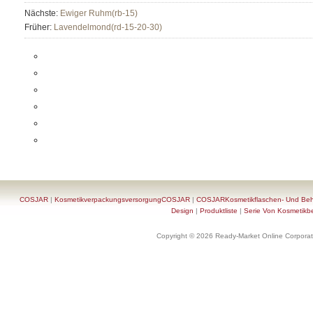
Nächste:
Ewiger Ruhm(rb-15)
Früher:
Lavendelmond(rd-15-20-30)
COSJAR
|
KosmetikverpackungsversorgungCOSJAR
|
COSJARKosmetikflaschen- Und Behä
Design
|
Produktliste
|
Serie Von Kosmetikb
Copyright © 2026 Ready-Market Online Corporat