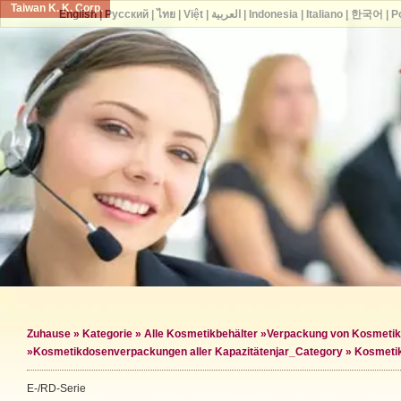
Taiwan K. K. Corp.
English
|
Русский
|
ไทย
|
Việt
|
العربية
|
Indonesia
|
Italiano
|
한국어
|
P
Zuhause
»
Kategorie
»
Alle Kosmetikbehälter
»
Verpackung von Kosmeti
»
Kosmetikdosenverpackungen aller Kapazitäten
jar_Category »
Kosmetik
E-/RD-Serie