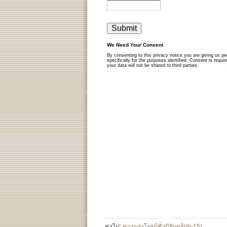
ต่อไป:
ความรุ่งโรจน์ชั่วนิรันดร์(rb-15)