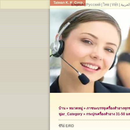
Taiwan K. K. Corp.
English
|
Русский
|
ไทย
|
Việt
|
لعربية
บ้าน
»
หมวดหมู่
»
ภาชนะบรรจุเครื่องสำอางทุก
จุ
jar_Category »
กระปุกเครื่องสำอาง 31-50 มล
ซีรีย์ E/RD