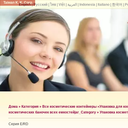
Taiwan K. K. Corp.
English
|
Русский
|
ไทย
|
Việt
|
العربية
|
Indonesia
|
Italiano
|
한국어
|
P
Дома
»
Категория
»
Все косметические контейнеры
»
Упаковка для ко
косметических баночек всех емкостей
jar_Category »
Упаковка космет
Серия E/RD