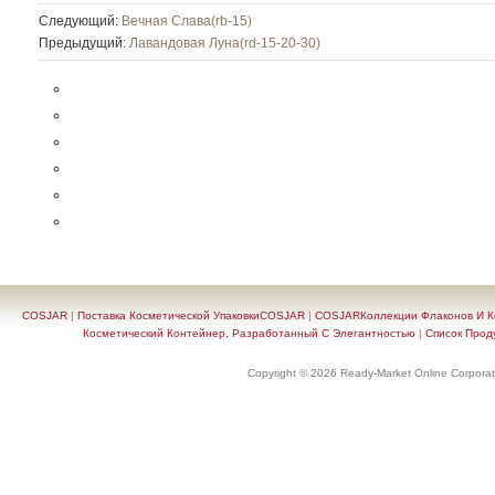
Следующий:
Вечная Слава(rb-15)
Предыдущий:
Лавандовая Луна(rd-15-20-30)
COSJAR
|
Поставка Косметической УпаковкиCOSJAR
|
COSJARКоллекции Флаконов И Ко
Косметический Контейнер, Разработанный С Элегантностью
|
Список Прод
Copyright © 2026 Ready-Market Online Corporat