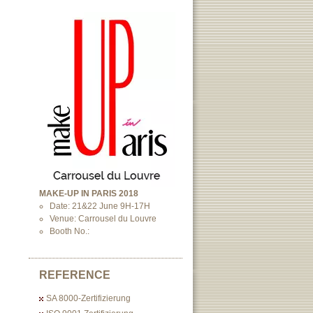
MAKE-UP IN PARIS 2018
Date: 21&22 June 9H-17H
Venue: Carrousel du Louvre
Booth No.:
REFERENCE
SA 8000-Zertifizierung