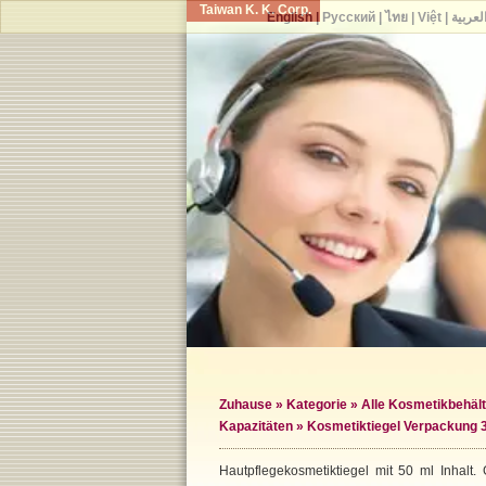
Taiwan K. K. Corp.
English
|
Русский
|
ไทย
|
Việt
|
لعربية
Zuhause
»
Kategorie
»
Alle Kosmetikbehält
Kapazitäten
» Kosmetiktiegel Verpackung 
Hautpflegekosmetiktiegel mit 50 ml Inhalt