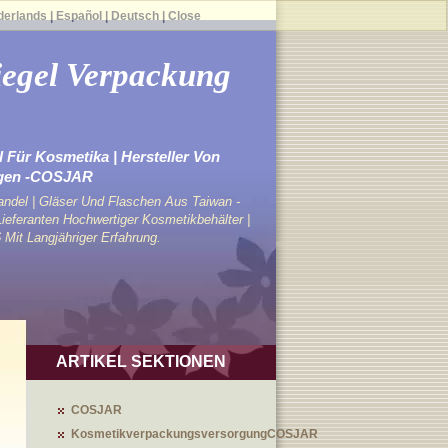
derlands
|
Español
|
Deutsch
|
Close
iegel Verpackung
 Für Kosmetika | Hersteller Von
gen -COSJAR
ndel | Gläser Und Flaschen Aus Taiwan -
eferanten Hochwertiger Kosmetikbehälter |
 Mit Langjähriger Erfahrung.
ARTIKEL SEKTIONEN
COSJAR
KosmetikverpackungsversorgungCOSJAR