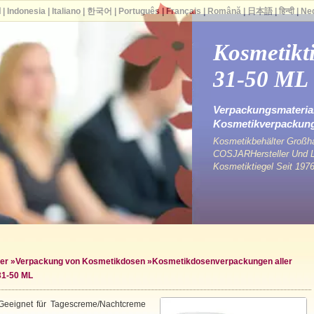
ا
|
Indonesia
|
Italiano
|
한국어
|
Português
|
Français
|
Română
|
日本語
|
हिन्दी
|
Ne
Kosmetikt
31-50 ML
Verpackungsmaterial
Kosmetikverpackun
Kosmetikbehälter Großha
COSJARHersteller Und Li
Kosmetiktiegel Seit 1976
er
»
Verpackung von Kosmetikdosen
»
Kosmetikdosenverpackungen aller
31-50 ML
. Geeignet für Tagescreme/Nachtcreme