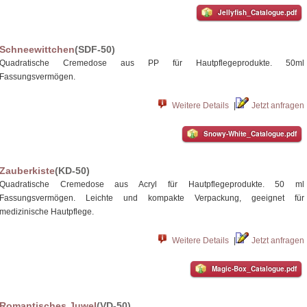
Jellyfish_Catalogue.pdf
Schneewittchen
(SDF-50)
Quadratische Cremedose aus PP für Hautpflegeprodukte. 50ml
Fassungsvermögen.
Weitere Details
|
Jetzt anfragen
Snowy-White_Catalogue.pdf
Zauberkiste
(KD-50)
Quadratische Cremedose aus Acryl für Hautpflegeprodukte. 50 ml
Fassungsvermögen. Leichte und kompakte Verpackung, geeignet für
medizinische Hautpflege.
Weitere Details
|
Jetzt anfragen
Magic-Box_Catalogue.pdf
Romantisches Juwel
(VD-50)