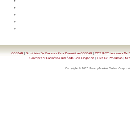
COSJAR
|
Suministro De Envases Para CosméticosCOSJAR
|
COSJARColecciones De En
Contenedor Cosmético Diseñado Con Elegancia
|
Lista De Productos
|
Ser
Copyright © 2026 Ready-Market Online Corporat