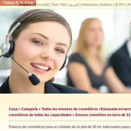
Taiwan K. K. Corp.
English
|
Русский
|
ไทย
|
Việt
|
العربية
|
Indonesia
|
Italiano
|
한국어
|
P
Casa
»
Categoría
»
Todos los envases de cosméticos
»
Envasado en tarr
cosméticos de todas las capacidades
» Envase cosmético en tarro de 31
Frascos de cosméticos para el cuidado de la piel de 50 ml. Adecuados para