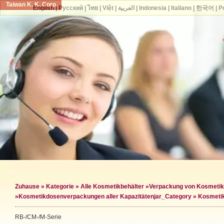
Taiwan K. K. Corp.
English
|
Русский
|
ไทย
|
Việt
|
العربية
|
Indonesia
|
Italiano
|
한국어
|
P
Zuhause
»
Kategorie
»
Alle Kosmetikbehälter
»
Verpackung von Kosmeti
»
Kosmetikdosenverpackungen aller Kapazitäten
jar_Category »
Kosmetik
RB-/CM-/M-Serie