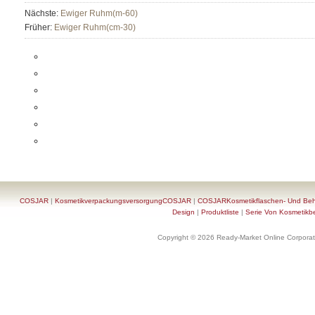
Nächste:
Ewiger Ruhm(m-60)
Früher:
Ewiger Ruhm(cm-30)
COSJAR
|
KosmetikverpackungsversorgungCOSJAR
|
COSJARKosmetikflaschen- Und Behä
Design
|
Produktliste
|
Serie Von Kosmetikb
Copyright © 2026 Ready-Market Online Corporat