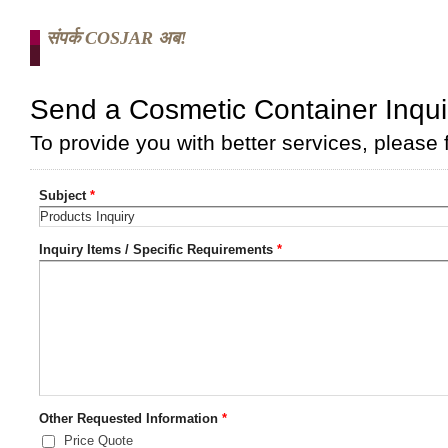
संपर्क COSJAR अब!