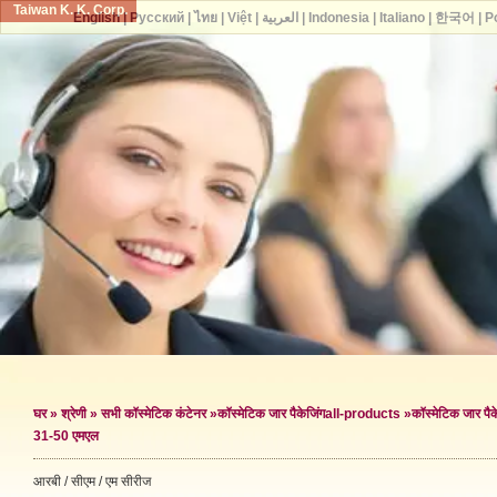
Taiwan K. K. Corp.
English
|
Русский
|
ไทย
|
Việt
|
العربية
|
Indonesia
|
Italiano
|
한국어
|
P
घर
»
श्रेणी
»
सभी कॉस्मेटिक कंटेनर
»
कॉस्मेटिक जार पैकेजिंग
all-products »
कॉस्मेटिक जार पैके
31-50 एमएल
आरबी / सीएम / एम सीरीज