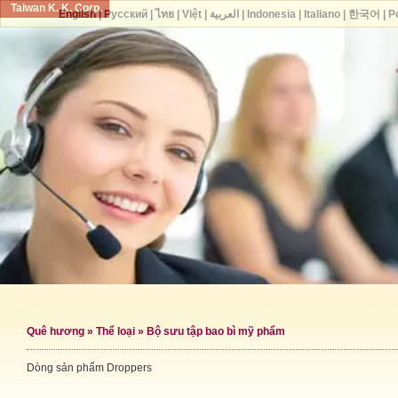
Taiwan K. K. Corp.
English
|
Русский
|
ไทย
|
Việt
|
العربية
|
Indonesia
|
Italiano
|
한국어
|
P
Quê hương
»
Thể loại
»
Bộ sưu tập bao bì mỹ phẩm
Dòng sản phẩm Droppers