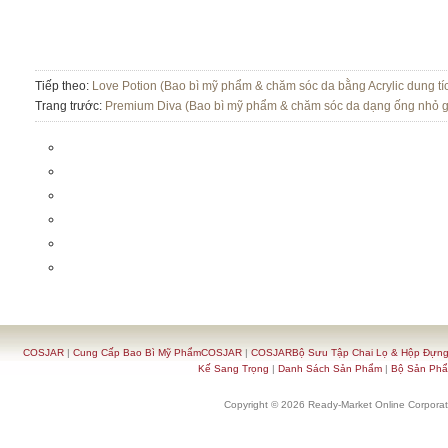
Tiếp theo:
Love Potion (Bao bì mỹ phẩm & chăm sóc da bằng Acrylic dung tíc
Trang trước:
Premium Diva (Bao bì mỹ phẩm & chăm sóc da dạng ống nhỏ giọ
COSJAR
|
Cung Cấp Bao Bì Mỹ PhẩmCOSJAR
|
COSJARBộ Sưu Tập Chai Lọ & Hộp Đựn
Kế Sang Trọng
|
Danh Sách Sản Phẩm
|
Bộ Sản Ph
Copyright © 2026 Ready-Market Online Corporat