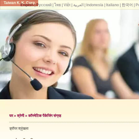
Taiwan K. K. Corp.
English
|
Русский
|
ไทย
|
Việt
|
العربية
|
Indonesia
|
Italiano
|
한국어
|
P
घर
»
श्रेणी
»
कॉस्मेटिक पैकेजिंग संग्रह
ड्रॉपर श्रृंखला