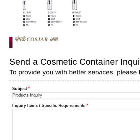
संपर्क COSJAR अब!