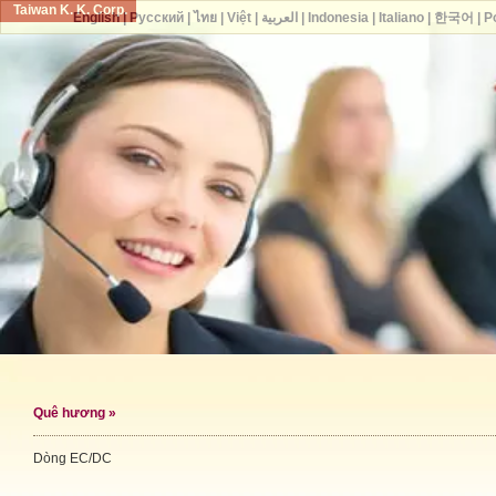
Taiwan K. K. Corp.
English
|
Русский
|
ไทย
|
Việt
|
العربية
|
Indonesia
|
Italiano
|
한국어
|
P
Quê hương
»
Dòng EC/DC