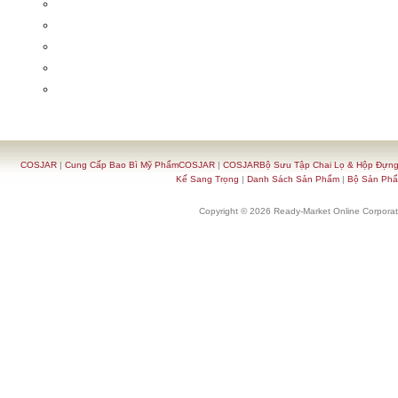
COSJAR
|
Cung Cấp Bao Bì Mỹ PhẩmCOSJAR
|
COSJARBộ Sưu Tập Chai Lọ & Hộp Đựn
Kế Sang Trọng
|
Danh Sách Sản Phẩm
|
Bộ Sản Ph
Copyright © 2026 Ready-Market Online Corporat