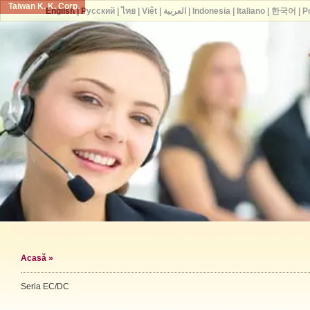
Taiwan K. K. Corp.
English
|
Русский
|
ไทย
|
Việt
|
العربية
|
Indonesia
|
Italiano
|
한국어
|
P
Acasă
»
Seria EC/DC