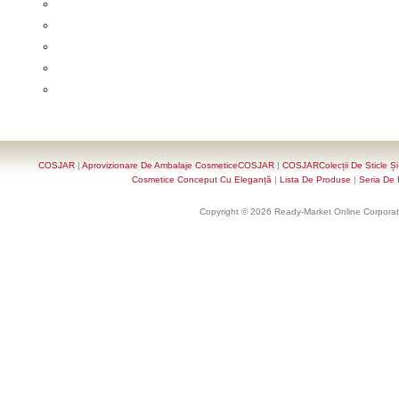
COSJAR
|
Aprovizionare De Ambalaje CosmeticeCOSJAR
|
COSJARColecții De Sticle Ș
Cosmetice Conceput Cu Eleganță
|
Lista De Produse
|
Seria De 
Copyright © 2026 Ready-Market Online Corporat