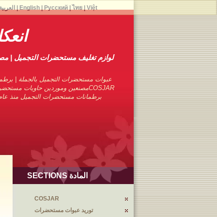
Việt
|
ไทย
|
Русский
|
English
|
العربية
انعك
لوازم تغليف مستحضرات التجميل | م
عبوات مستحضرات التجميل بالجملة | برطما
COSJARمصنعين وموردين حاويات مستحضر
برطمانات مستحضرات التجميل منذ عام 1976 مع تجارب متمرس
المادة SECTIONS
COSJAR
توريد عبوات مستحضرات