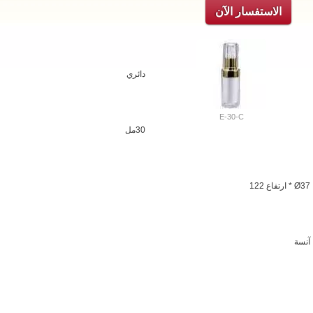
الاستفسار الآن
دائري
E-30-C
30مل
Ø37 * ارتفاع 122
آنسة