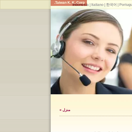
Taiwan K. K. Corp.
Indonesia
|
Italiano
|
한국어
|
Portug
منزل
»