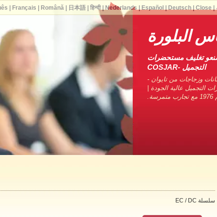
uês
|
Français
|
Română
|
日本語
|
हिन्दी
|
Nederlands
|
Español
|
Deutsch
|
Close
|
اس البلورة
صنعو تغليف مستحضرات
التجميل -COSJAR
نات وزجاجات من تايوان -
ات التجميل عالية الجودة |
ة.
سلسلة EC / DC