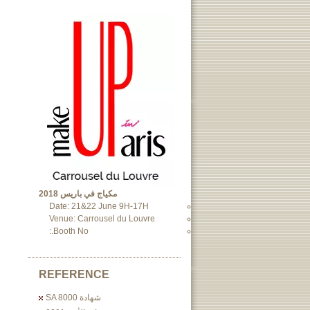
مكياج في باريس 2018
Date: 21&22 June 9H-17H
Venue: Carrousel du Louvre
Booth No.:
REFERENCE
شهادة SA 8000