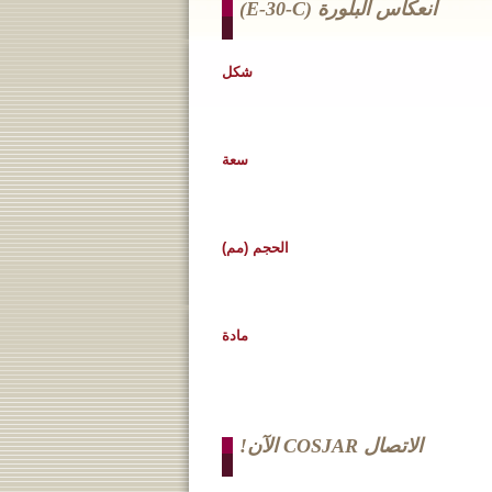
انعكاس البلورة (e-30-C)
شكل
سعة
الحجم (مم)
مادة
الاتصال COSJAR الآن!