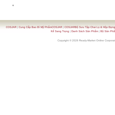
COSJAR
|
Cung Cấp Bao Bì Mỹ PhẩmCOSJAR
|
COSJARBộ Sưu Tập Chai Lọ & Hộp Đựn
Kế Sang Trọng
|
Danh Sách Sản Phẩm
|
Bộ Sản Ph
Copyright © 2026 Ready-Market Online Corporat