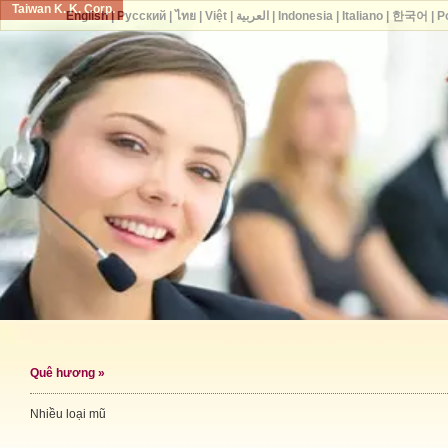
Taiwan K. K. Corp.
English
|
Русский
|
ไทย
|
Việt
|
العربية
|
Indonesia
|
Italiano
|
한국어
|
P
Quê hương
»
Nhiều loại mũ