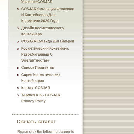
УпаковкиCOSJAR
COSJARКоллекции Флаконов
И Контейнеров Для
Косметики 2020 Года
Дизайн Косметического
Контейнера
COSJARКоманда Дизайнеров
Косметический Контейнер,
Разработанный С
Элегантностью
Список Продуктов
Серия Косметических
Контейнеров
КонтактCOSJAR
TAIWAN K.K.- COSJAR.
Privacy Policy
Скачать каталог
Please click the following banner to