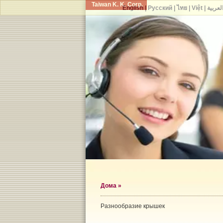
Taiwan K. K. Corp.
English
|
Русский
|
ไทย
|
Việt
|
لعربية
Дома
»
Разнообразие крышек