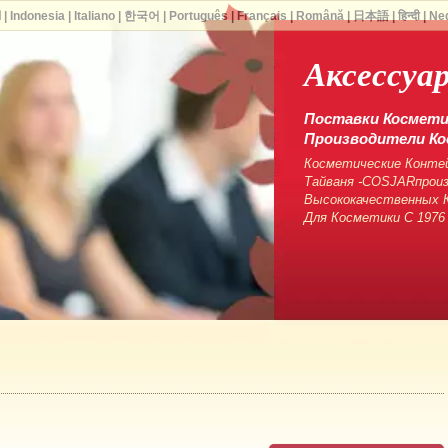
ا
|
Indonesia
|
Italiano
|
한국어
|
Português
|
Français
|
Română
|
日本語
|
हिन्दी
|
Ne
Аксессуа
Поставки Косметич
Производители Ко
Косметические Контей
Тайваня -COSJARпрои
Высококачественных К
Для Косметики С 1976