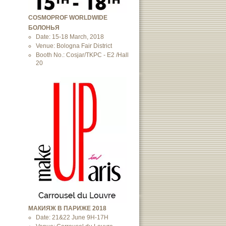
COSMOPROF WORLDWIDE
БОЛОНЬЯ
Date: 15-18 March, 2018
Venue: Bologna Fair District
Booth No.: Cosjar/TKPC - E2 /Hall
20
МАКИЯЖ В ПАРИЖЕ 2018
Date: 21&22 June 9H-17H