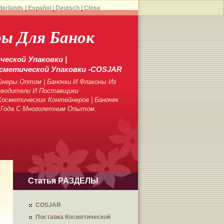
derlands
|
Español
|
Deutsch
|
Close
ры Для Банок
еской Упаковки |
сметической Упаковки -COSJAR
неры Оптом | Баночки И Флаконы Из
зводители И Поставщики
осметических Контейнеров | Баночек
 Года С Многолетним Опытом.
Статья РАЗДЕЛЫ
COSJAR
Поставка Косметической