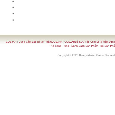
COSJAR
|
Cung Cấp Bao Bì Mỹ PhẩmCOSJAR
|
COSJARBộ Sưu Tập Chai Lọ & Hộp Đựn
Kế Sang Trọng
|
Danh Sách Sản Phẩm
|
Bộ Sản Ph
Copyright © 2026 Ready-Market Online Corporat