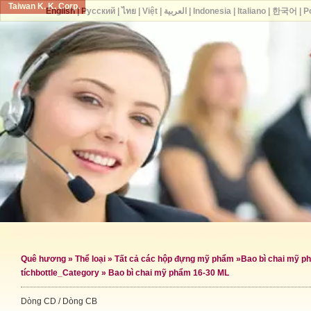
Taiwan K. K. Corp.
English
|
Русский
|
ไทย
|
Việt
|
العربية
|
Indonesia
|
Italiano
|
한국어
|
P
Quê hương
»
Thể loại
»
Tất cả các hộp đựng mỹ phẩm
»
Bao bì chai mỹ p
tích
bottle_Category »
Bao bì chai mỹ phẩm 16-30 ML
Dòng CD / Dòng CB