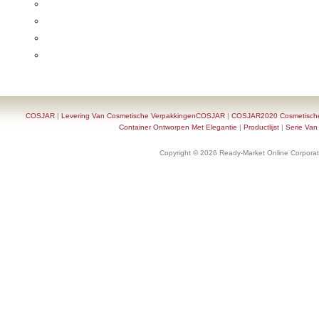
COSJAR
|
Levering Van Cosmetische VerpakkingenCOSJAR
|
COSJAR2020 Cosmetische F
Container Ontworpen Met Elegantie
|
Productlijst
|
Serie Van
Copyright © 2026 Ready-Market Online Corporat