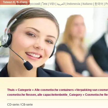
Taiwan K. K. Corp.
English
|
Русский
|
ไทย
|
Việt
|
العربية
|
Indonesia
|
Italiano
|
한국어
|
P
Thuis
»
Categorie
»
Alle cosmetische containers
»
Verpakking van cosmet
cosmetische flessen, alle capaciteiten
bottle_Category »
Cosmetische fle
CD-serie / CB-serie