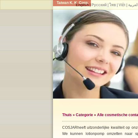
Taiwan K. K. Corp.
English
|
Русский
|
ไทย
|
Việt
|
لعربية
Thuis
»
Categorie
»
Alle cosmetische conta
COSJARheeft uitzonderlijke kwaliteit op onz
We kunnen lotionpomp omzetten naar 