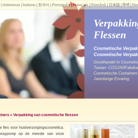
ا
|
Indonesia
|
Italiano
|
한국어
|
Português
|
Français
|
Română
|
日本語
|
हिन्दी
|
Ne
Verpakkin
Flessen
Cosmetische Verpakk
Cosmetische Verpa
Groothandel In Cosmetis
Taiwan -COSJARFabrikan
Cosmetische Containers
Jarenlange Ervaring.
iners
» Verpakking van cosmetische flessen
e fles voor huidverzorgingscosmetica.
spraypomp op de meeste van onze