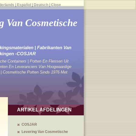
derlands
|
Español
|
Deutsch
|
Close
g Van Cosmetische
ingsmaterialen | Fabrikanten Van
kkingen -COSJAR
che Containers | Potten En Flessen Uit
ten En Leveranciers Van Hoogwaardige
 | Cosmetische Potten Sinds 1976 Met
ARTIKEL AFDELINGEN
COSJAR
Levering Van Cosmetische