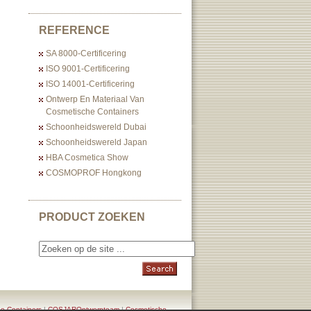
REFERENCE
SA 8000-Certificering
ISO 9001-Certificering
ISO 14001-Certificering
Ontwerp En Materiaal Van
Cosmetische Containers
Schoonheidswereld Dubai
Schoonheidswereld Japan
HBA Cosmetica Show
COSMOPROF Hongkong
PRODUCT ZOEKEN
e Containers
|
COSJAROntwerpteam
|
Cosmetische