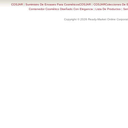
COSJAR
|
Suministro De Envases Para CosméticosCOSJAR
|
COSJARColecciones De En
Contenedor Cosmético Diseñado Con Elegancia
|
Lista De Productos
|
Ser
Copyright © 2026 Ready-Market Online Corporat