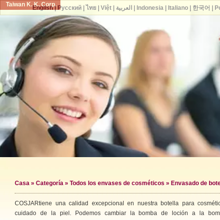
Taiwan K. K. Corp.
English
|
Русский
|
ไทย
|
Việt
|
العربية
|
Indonesia
|
Italiano
|
한국어
|
P
Casa
»
Categoría
»
Todos los envases de cosméticos
» Envasado de bote
COSJARtiene una calidad excepcional en nuestra botella para cosméti
cuidado de la piel. Podemos cambiar la bomba de loción a la bo