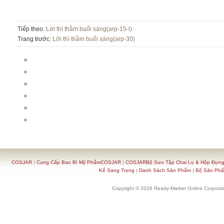
Tiếp theo:
Lời thì thầm buổi sáng(arp-15-l)
Trang trước:
Lời thì thầm buổi sáng(arp-30)
COSJAR
|
Cung Cấp Bao Bì Mỹ PhẩmCOSJAR
|
COSJARBộ Sưu Tập Chai Lọ & Hộp Đựn
Kế Sang Trọng
|
Danh Sách Sản Phẩm
|
Bộ Sản Ph
Copyright © 2026 Ready-Market Online Corporat