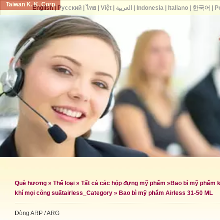
Taiwan K. K. Corp.
English
|
Русский
|
ไทย
|
Việt
|
العربية
|
Indonesia
|
Italiano
|
한국어
|
P
Quê hương
»
Thể loại
»
Tất cả các hộp đựng mỹ phẩm
»
Bao bì mỹ phẩm k
khí mọi công suất
airless_Category »
Bao bì mỹ phẩm Airless 31-50 ML
Dòng ARP / ARG