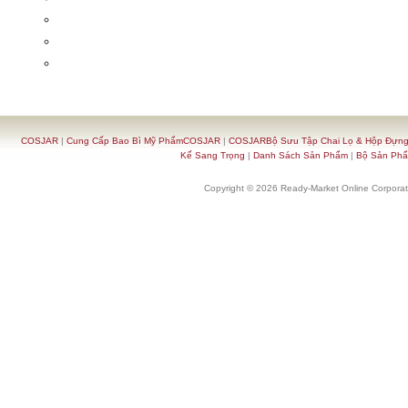
COSJAR
|
Cung Cấp Bao Bì Mỹ PhẩmCOSJAR
|
COSJARBộ Sưu Tập Chai Lọ & Hộp Đựn
Kế Sang Trọng
|
Danh Sách Sản Phẩm
|
Bộ Sản Ph
Copyright © 2026 Ready-Market Online Corporat