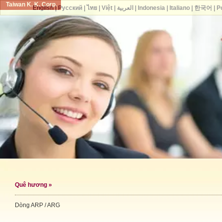
Taiwan K. K. Corp.
English
|
Русский
|
ไทย
|
Việt
|
العربية
|
Indonesia
|
Italiano
|
한국어
|
P
Quê hương
»
Dòng ARP / ARG