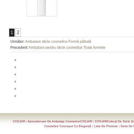
1
2
Următor:
Ambalare sticle cosmetice Formă pătrată
Precedent:
Ambalare pentru sticle cosmetice Toate formele
COSJAR
|
Aprovizionare De Ambalaje CosmeticeCOSJAR
|
COSJARColecții De Sticle Ș
Cosmetice Conceput Cu Eleganță
|
Lista De Produse
|
Seria De 