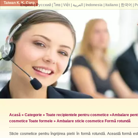
Taiwan K. K. Corp.
English
|
Русский
|
ไทย
|
Việt
|
العربية
|
Indonesia
|
Italiano
|
한국어
|
P
Acasă
»
Categorie
»
Toate recipientele pentru cosmetice
»
Ambalare pentr
cosmetice Toate formele
» Ambalare sticle cosmetice Formă rotundă
Sticle cosmetice pentru îngrijirea pielii în formă rotundă. Această formă es