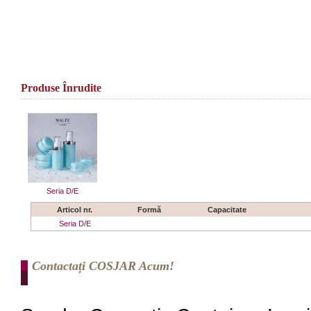
Produse Înrudite
Seria D/E
Articol nr.
Formă
Capacitate
Seria D/E
Contactați COSJAR Acum!