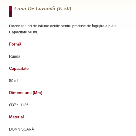
Luna De Lavandă (e-50)
Flacon rotund de loțiune acrilic pentru produse de îngrijire a pielii.
Capacitate 50 ml.
Formă
Rundă
Capacitate
50 ml
Dimensiune (mm)
Ø37 * H136
Material
DOMNIȘOARĂ