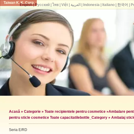
Taiwan K. K. Corp.
English
|
Русский
|
ไทย
|
Việt
|
العربية
|
Indonesia
|
Italiano
|
한국어
|
P
Acasă
»
Categorie
»
Toate recipientele pentru cosmetice
»
Ambalare pentr
pentru sticle cosmetice Toate capacitatile
bottle_Category »
Ambalaj stic
Seria E/RD