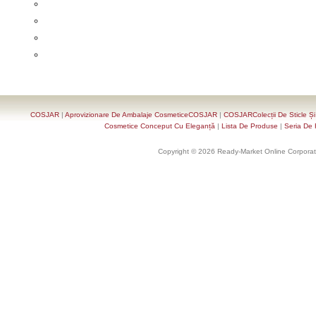
COSJAR
|
Aprovizionare De Ambalaje CosmeticeCOSJAR
|
COSJARColecții De Sticle Ș
Cosmetice Conceput Cu Eleganță
|
Lista De Produse
|
Seria De 
Copyright © 2026 Ready-Market Online Corporat