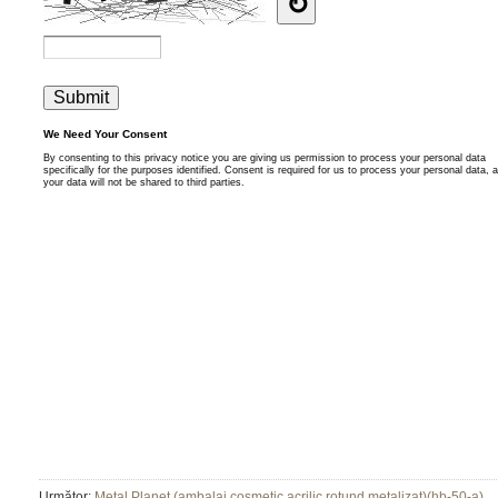
Următor:
Metal Planet (ambalaj cosmetic acrilic rotund metalizat)(hb-50-a)