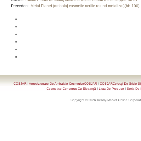
Precedent:
Metal Planet (ambalaj cosmetic acrilic rotund metalizat)(hb-100)
COSJAR
|
Aprovizionare De Ambalaje CosmeticeCOSJAR
|
COSJARColecții De Sticle Ș
Cosmetice Conceput Cu Eleganță
|
Lista De Produse
|
Seria De 
Copyright © 2026 Ready-Market Online Corporat