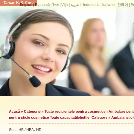
Taiwan K. K. Corp.
English
|
Русский
|
ไทย
|
Việt
|
العربية
|
Indonesia
|
Italiano
|
한국어
|
P
Acasă
»
Categorie
»
Toate recipientele pentru cosmetice
»
Ambalare pentr
pentru sticle cosmetice Toate capacitatile
bottle_Category »
Ambalaj stic
Seria HB / HBA / HD