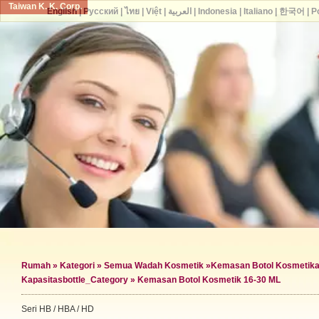
Taiwan K. K. Corp.
English
|
Русский
|
ไทย
|
Việt
|
العربية
|
Indonesia
|
Italiano
|
한국어
|
P
Rumah
»
Kategori
»
Semua Wadah Kosmetik
»
Kemasan Botol Kosmetik
a
Kapasitas
bottle_Category »
Kemasan Botol Kosmetik 16-30 ML
Seri HB / HBA / HD