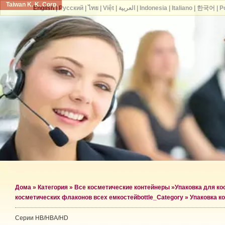
Taiwan K. K. Corp.
English
|
Русский
|
ไทย
|
Việt
|
العربية
|
Indonesia
|
Italiano
|
한국어
|
P
Дома
»
Категория
»
Все косметические контейнеры
»
Упаковка для к
косметических флаконов всех емкостей
bottle_Category »
Упаковка к
Серии HB/HBA/HD