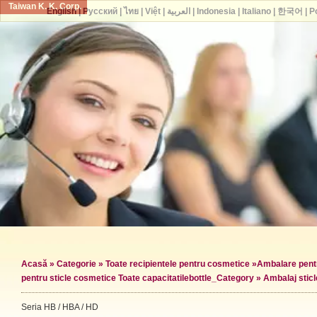
Taiwan K. K. Corp.
English
|
Русский
|
ไทย
|
Việt
|
العربية
|
Indonesia
|
Italiano
|
한국어
|
P
Acasă
»
Categorie
»
Toate recipientele pentru cosmetice
»
Ambalare pentr
pentru sticle cosmetice Toate capacitatile
bottle_Category »
Ambalaj stic
Seria HB / HBA / HD