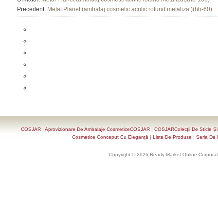
Precedent:
Metal Planet (ambalaj cosmetic acrilic rotund metalizat)(hb-60)
COSJAR
|
Aprovizionare De Ambalaje CosmeticeCOSJAR
|
COSJARColecții De Sticle Ș
Cosmetice Conceput Cu Eleganță
|
Lista De Produse
|
Seria De 
Copyright © 2026 Ready-Market Online Corporat