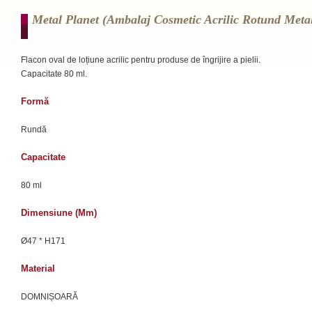
Metal Planet (ambalaj Cosmetic Acrilic Rotund Metal
Flacon oval de loțiune acrilic pentru produse de îngrijire a pielii.
Capacitate 80 ml.
Formă
Rundă
Capacitate
80 ml
Dimensiune (mm)
Ø47 * H171
Material
DOMNIȘOARĂ