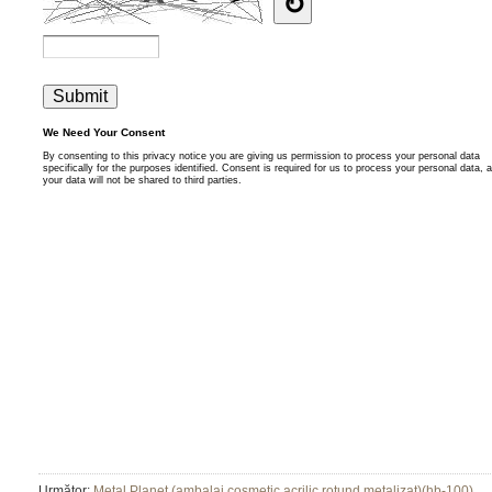
Următor:
Metal Planet (ambalaj cosmetic acrilic rotund metalizat)(hb-100)