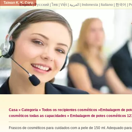
Taiwan K. K. Corp.
English
|
Русский
|
ไทย
|
Việt
|
العربية
|
Indonesia
|
Italiano
|
한국어
|
P
Casa
»
Categoria
»
Todos os recipientes cosméticos
»
Embalagem de pot
cosméticos todas as capacidades
» Embalagem de potes cosméticos 12
Frascos de cosméticos para cuidados com a pele de 150 ml. Adequado par