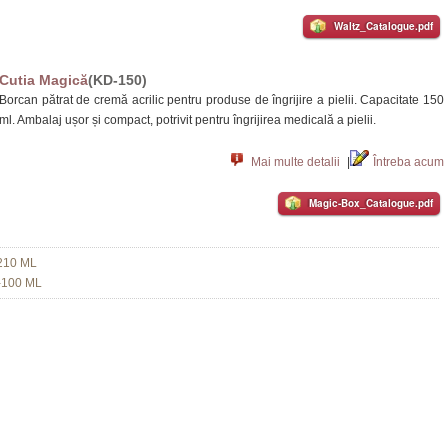
Waltz_Catalogue.pdf
Cutia Magică
(KD-150)
Borcan pătrat de cremă acrilic pentru produse de îngrijire a pielii. Capacitate 150
ml. Ambalaj ușor și compact, potrivit pentru îngrijirea medicală a pielii.
Mai multe detalii
|
Întreba acum
Magic-Box_Catalogue.pdf
210 ML
-100 ML