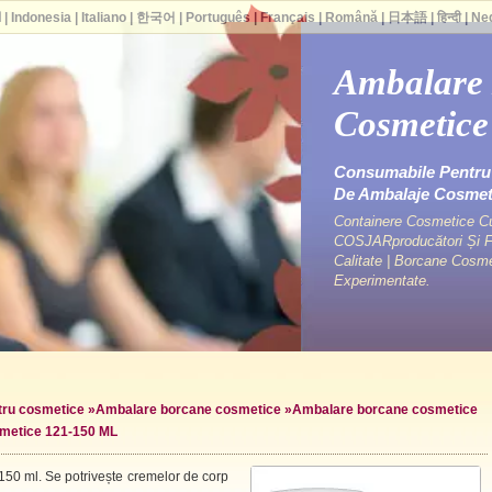
ا
|
Indonesia
|
Italiano
|
한국어
|
Português
|
Français
|
Română
|
日本語
|
हिन्दी
|
Ne
Ambalare
Cosmetice
Consumabile Pentru 
De Ambalaje Cosme
Containere Cosmetice Cu 
COSJARproducători Și Fu
Calitate | Borcane Cosm
Experimentate.
ntru cosmetice
»
Ambalare borcane cosmetice
»
Ambalare borcane cosmetice
metice 121-150 ML
 150 ml. Se potrivește cremelor de corp