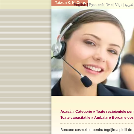
Taiwan K. K. Corp.
English
|
Русский
|
ไทย
|
Việt
|
لعربية
Acasă
»
Categorie
»
Toate recipientele pe
Toate capacitatile
» Ambalare Borcane cos
Borcane cosmetice pentru îngrijirea pielii de