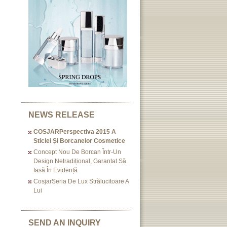
NEWS RELEASE
COSJARPerspectiva 2015 A
Sticlei Și Borcanelor Cosmetice
Concept Nou De Borcan Într-Un
Design Netradițional, Garantat Să
Iasă În Evidență
CosjarSeria De Lux Strălucitoare A
Lui
SEND AN INQUIRY