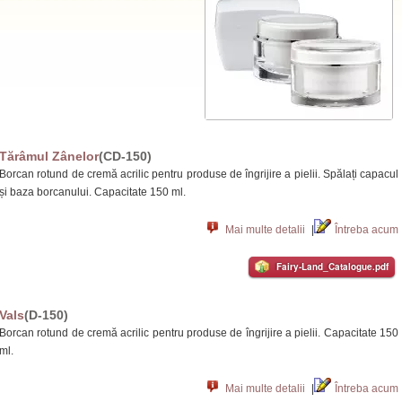
Tărâmul Zânelor
(CD-150)
Borcan rotund de cremă acrilic pentru produse de îngrijire a pielii. Spălați capacul
și baza borcanului. Capacitate 150 ml.
Mai multe detalii
|
Întreba acum
Fairy-Land_Catalogue.pdf
Vals
(D-150)
Borcan rotund de cremă acrilic pentru produse de îngrijire a pielii. Capacitate 150
ml.
Mai multe detalii
|
Întreba acum