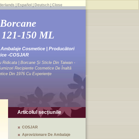
derlands
|
Español
|
Deutsch
|
Close
 Borcane
 121-150 ML
Ambalaje Cosmetice | Producători
tice -COSJAR
Ridicata | Borcane Și Sticle Din Taiwan -
rnizori Recipiente Cosmetice De Înaltă
etice Din 1976 Cu Experiențe
Articolul secțiunile
COSJAR
Aprovizionare De Ambalaje