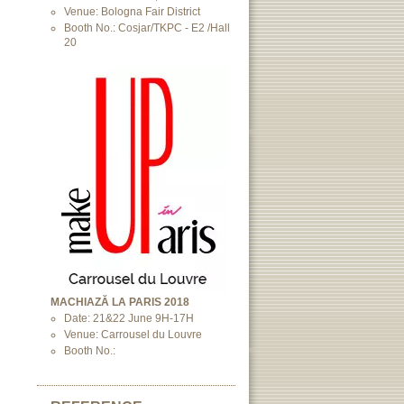
Venue: Bologna Fair District
Booth No.: Cosjar/TKPC - E2 /Hall
20
MACHIAZĂ LA PARIS 2018
Date: 21&22 June 9H-17H
Venue: Carrousel du Louvre
Booth No.: