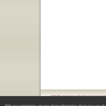
COSJAR
|
Aprovizionare De Ambalaje Cosmetic
Cosmetice Conceput Cu El
With your permission, we may share information about your use of our 