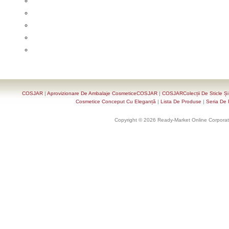
COSJAR
|
Aprovizionare De Ambalaje CosmeticeCOSJAR
|
COSJARColecții De Sticle Ș
Cosmetice Conceput Cu Eleganță
|
Lista De Produse
|
Seria De 
Copyright © 2026 Ready-Market Online Corporat