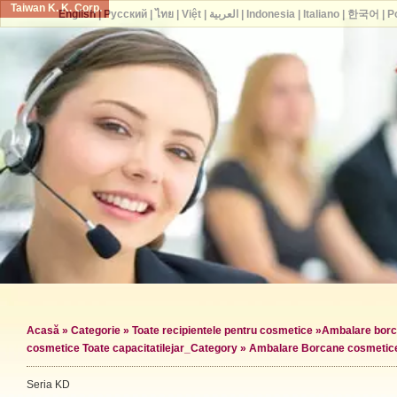
Taiwan K. K. Corp.
English
|
Русский
|
ไทย
|
Việt
|
العربية
|
Indonesia
|
Italiano
|
한국어
|
P
Acasă
»
Categorie
»
Toate recipientele pentru cosmetice
»
Ambalare borc
cosmetice Toate capacitatile
jar_Category »
Ambalare Borcane cosmetic
Seria KD