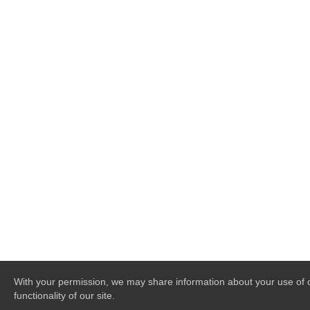
With your permission, we may share information about your use of ou
functionality of our site.