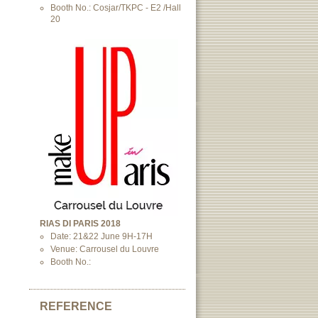
Booth No.: Cosjar/TKPC - E2 /Hall
20
RIAS DI PARIS 2018
Date: 21&22 June 9H-17H
Venue: Carrousel du Louvre
Booth No.:
REFERENCE