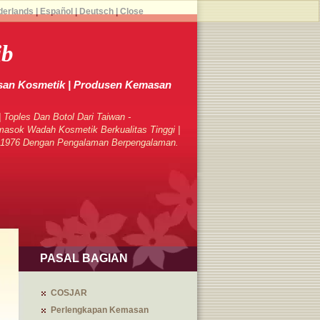
derlands
|
Español
|
Deutsch
|
Close
ib
an Kosmetik | Produsen Kemasan
 Toples Dan Botol Dari Taiwan -
sok Wadah Kosmetik Berkualitas Tinggi |
k 1976 Dengan Pengalaman Berpengalaman.
PASAL BAGIAN
COSJAR
Perlengkapan Kemasan