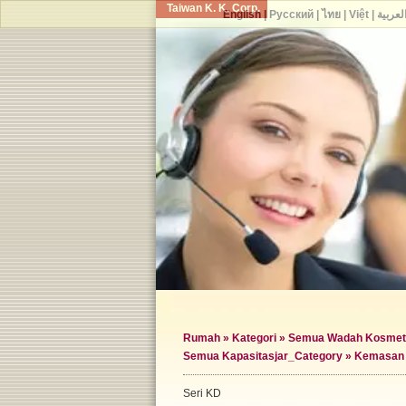
Taiwan K. K. Corp.
English
|
Русский
|
ไทย
|
Việt
|
لعربية
Rumah
»
Kategori
»
Semua Wadah Kosmet
Semua Kapasitas
jar_Category »
Kemasan 
Seri KD