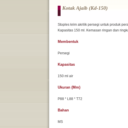
Kotak Ajaib (kd-150)
Stoples krim akrilik persegi untuk produk pera
Kapasitas 150 ml. Kemasan ringan dan ringka
Membentuk
Persegi
Kapasitas
150 ml air
Ukuran (mm)
P88 * L88 * T72
Bahan
MS