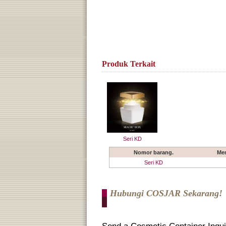
Produk Terkait
Seri KD
Nomor barang.
Me
Seri KD
Hubungi COSJAR Sekarang!