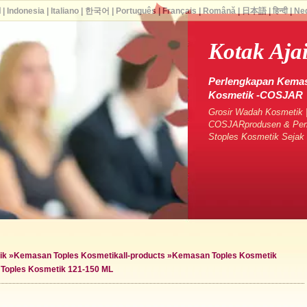
ا
|
Indonesia
|
Italiano
|
한국어
|
Português
|
Français
|
Română
|
日本語
|
हिन्दी
|
Ne
Kotak Aja
Perlengkapan Kemas
Kosmetik -COSJAR
Grosir Wadah Kosmetik |
COSJARprodusen & Pema
Stoples Kosmetik Seja
ik
»
Kemasan Toples Kosmetik
all-products »
Kemasan Toples Kosmetik
Toples Kosmetik 121-150 ML