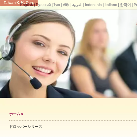
Taiwan K. K. Corp.
English
|
Русский
|
ไทย
|
Việt
|
العربية
|
Indonesia
|
Italiano
|
한국어
|
P
ホーム
»
ドロッパーシリーズ