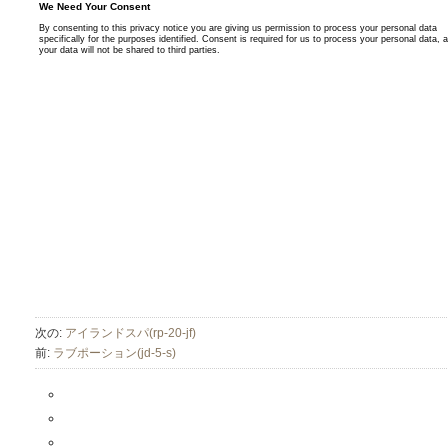
次の:
アイランドスパ(rp-20-jf)
前:
ラブポーション(jd-5-s)