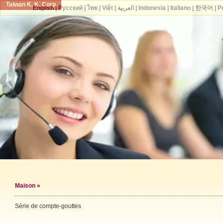
Taiwan K. K. Corp.
English
|
Русский
|
ไทย
|
Việt
|
العربية
|
Indonesia
|
Italiano
|
한국어
|
P
Maison
»
Série de compte-gouttes