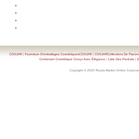
COSJAR
|
Fourniture D'emballages CosmétiquesCOSJAR
|
COSJARCollections De Flacon
Contenant Cosmétique Conçu Avec Élégance
|
Liste Des Produits
|
S
Copyright © 2026 Ready-Market Online Corporat