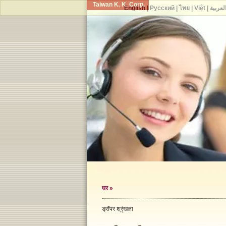
Taiwan K. K. Corp.
English
|
Русский
|
ไทย
|
Việt
|
لعربية
घर
»
ड्रॉपर श्रृंखला