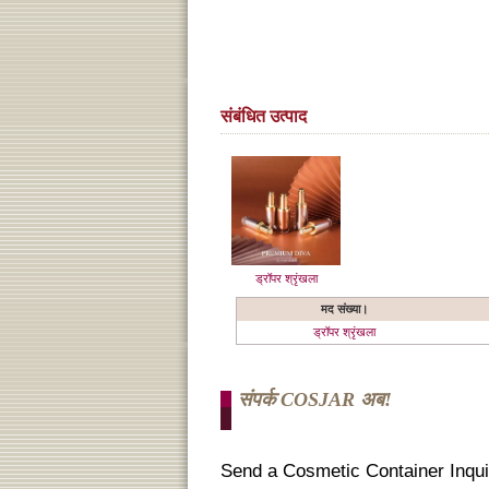
संबंधित उत्पाद
ड्रॉपर श्रृंखला
मद संख्या।
ड्रॉपर श्रृंखला
संपर्क COSJAR अब!