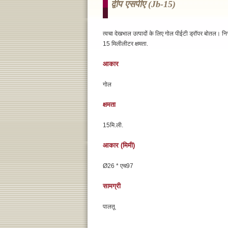
द्वीप एसपीए (jb-15)
त्वचा देखभाल उत्पादों के लिए गोल पीईटी ड्रॉपर बोतल। नि
15 मिलीलीटर क्षमता.
आकार
गोल
क्षमता
15मि.ली.
आकार (मिमी)
Ø26 * एच97
सामग्री
पालतू