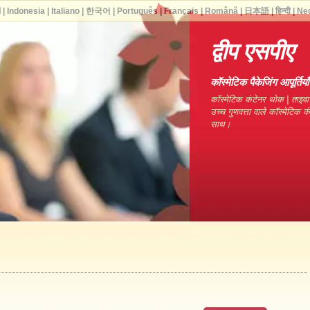
ا
|
Indonesia
|
Italiano
|
한국어
|
Português
|
Français
|
Română
|
日本語
|
हिन्दी
|
Ne
द्वीप एसपीए
कॉस्मेटिक पैकेजिंग आपूर्ति
कॉस्मेटिक कंटेनर थोक | ताइवा
उच्च गुणवत्ता वाले कॉस्मेटिक 
साथ।