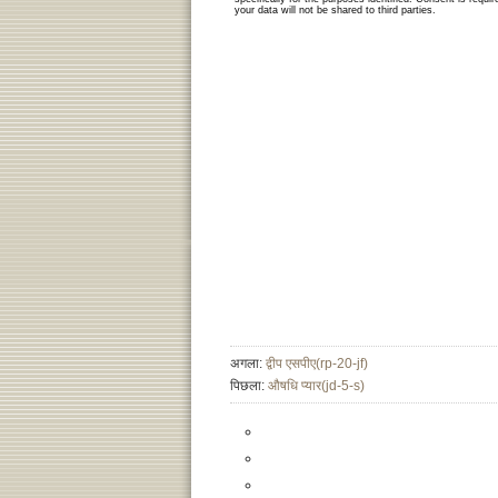
अगला:
द्वीप एसपीए(rp-20-jf)
पिछला:
औषधि प्यार(jd-5-s)