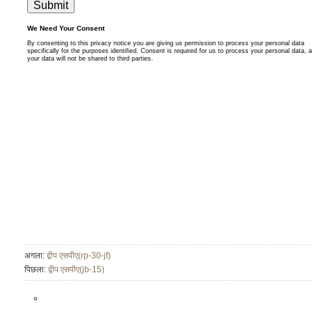
अगला:
द्वीप एसपीए(rp-30-jf)
पिछला:
द्वीप एसपीए(jb-15)