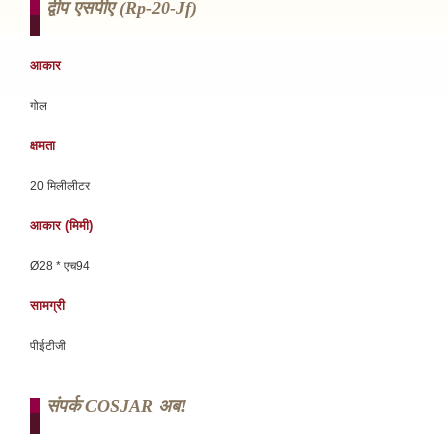
द्वीप एसपीए (rp-20-Jf)
आकार
गोल
क्षमता
20 मिलीलीटर
आकार (मिमी)
Ø28 * एच94
सामग्री
पीईटीजी
संपर्क COSJAR अब!