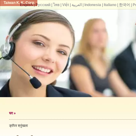
Taiwan K. K. Corp.
English
|
Русский
|
ไทย
|
Việt
|
العربية
|
Indonesia
|
Italiano
|
한국어
|
P
घर
»
ड्रॉपर श्रृंखला