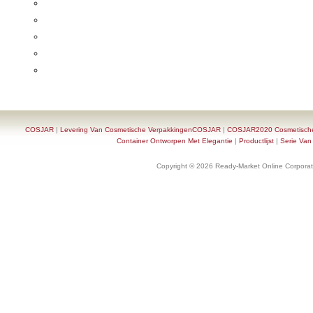
COSJAR
|
Levering Van Cosmetische VerpakkingenCOSJAR
|
COSJAR2020 Cosmetische F
Container Ontworpen Met Elegantie
|
Productlijst
|
Serie Van
Copyright © 2026 Ready-Market Online Corporat