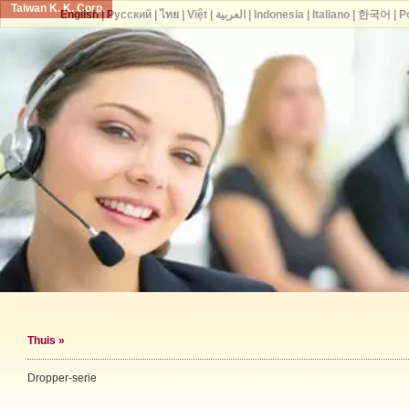
Taiwan K. K. Corp.
English
|
Русский
|
ไทย
|
Việt
|
العربية
|
Indonesia
|
Italiano
|
한국어
|
P
Thuis
»
Dropper-serie