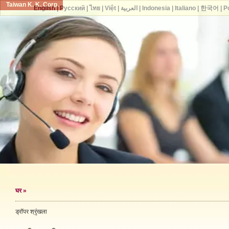
Taiwan K. K. Corp.
English
|
Русский
|
ไทย
|
Việt
|
العربية
|
Indonesia
|
Italiano
|
한국어
|
P
घर
»
ड्रॉपर श्रृंखला