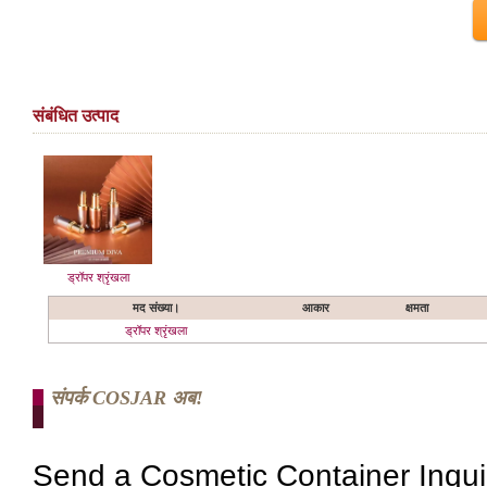
संबंधित उत्पाद
ड्रॉपर श्रृंखला
मद संख्या।
आकार
क्षमता
ड्रॉपर श्रृंखला
संपर्क COSJAR अब!