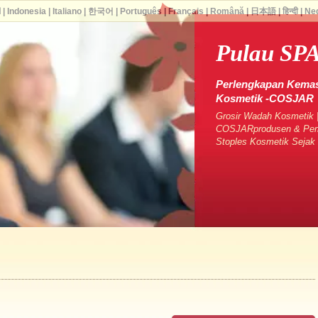
ا
|
Indonesia
|
Italiano
|
한국어
|
Português
|
Français
|
Română
|
日本語
|
हिन्दी
|
Ne
Pulau SP
Perlengkapan Kemas
Kosmetik -COSJAR
Grosir Wadah Kosmetik |
COSJARprodusen & Pema
Stoples Kosmetik Seja