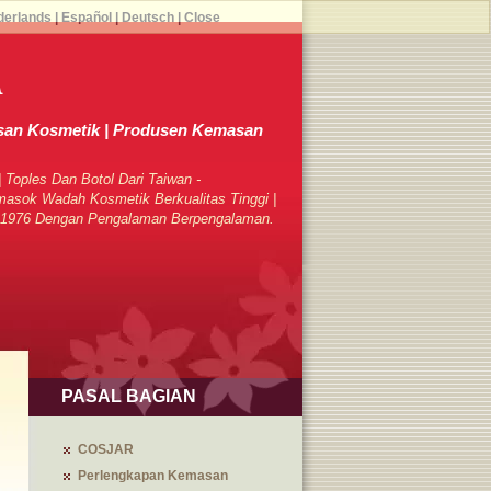
derlands
|
Español
|
Deutsch
|
Close
A
an Kosmetik | Produsen Kemasan
 Toples Dan Botol Dari Taiwan -
sok Wadah Kosmetik Berkualitas Tinggi |
k 1976 Dengan Pengalaman Berpengalaman.
PASAL BAGIAN
COSJAR
Perlengkapan Kemasan