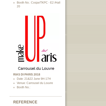
Booth No.: Cosjar/TKPC - E2 /Hall
20
RIAS DI PARIS 2018
Date: 21&22 June 9H-17H
Venue: Carrousel du Louvre
Booth No.:
REFERENCE