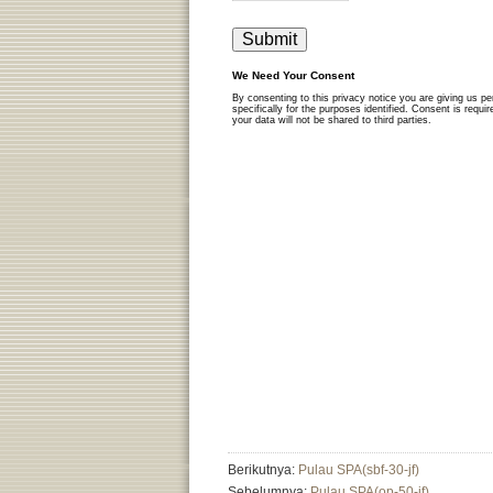
Berikutnya:
Pulau SPA(sbf-30-jf)
Sebelumnya:
Pulau SPA(op-50-jf)