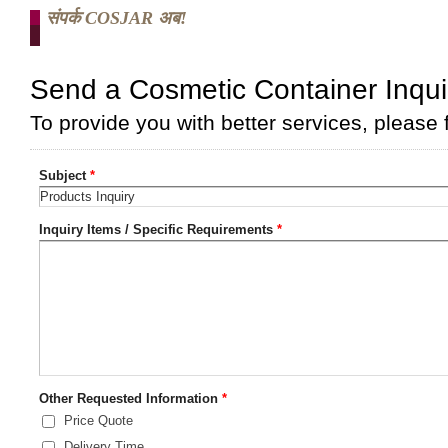
संपर्क COSJAR अब!