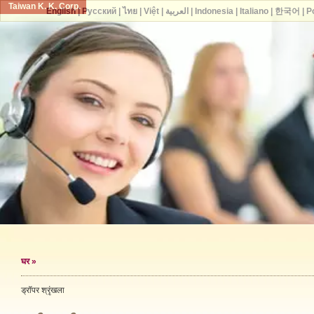
Taiwan K. K. Corp.
English
|
Русский
|
ไทย
|
Việt
|
العربية
|
Indonesia
|
Italiano
|
한국어
|
P
घर
»
ड्रॉपर श्रृंखला