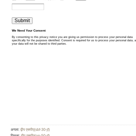
अगला:
द्वीप एसपीए(sbf-30-jf)
पिछला:
द्वीप एसपीए(op-50-jf)