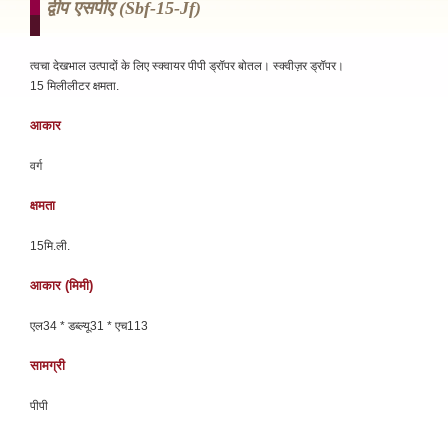
द्वीप एसपीए (sbf-15-Jf)
त्वचा देखभाल उत्पादों के लिए स्क्वायर पीपी ड्रॉपर बोतल। स्क्वीज़र ड्रॉपर।
15 मिलीलीटर क्षमता.
आकार
वर्ग
क्षमता
15मि.ली.
आकार (मिमी)
एल34 * डब्ल्यू31 * एच113
सामग्री
पीपी