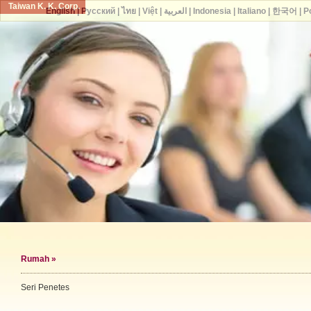
Taiwan K. K. Corp.
English
|
Русский
|
ไทย
|
Việt
|
العربية
|
Indonesia
|
Italiano
|
한국어
|
P
Rumah
»
Seri Penetes